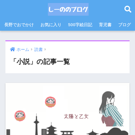
長野でおでかけ
お気に入り
500字絵日記
育児書
ブログ
ホーム
読書
「小説」の記事一覧