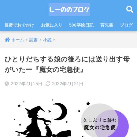
長野でおでかけ
お気に入り
500字絵日記
育児書
ブログ
ホーム
読書
小説
ひとりだちする娘の後ろには送り出す母
がいたー『魔女の宅急便』
2022年7月15日
2022年7月21日