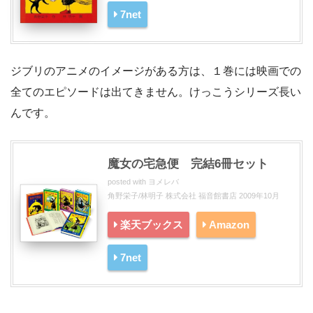
7net
ジブリのアニメのイメージがある方は、１巻には映画での
全てのエピソードは出てきません。けっこうシリーズ長い
んです。
魔女の宅急便 完結6冊セット
posted with
ヨメレバ
角野栄子/林明子 株式会社 福音館書店 2009年10月
楽天ブックス
Amazon
7net