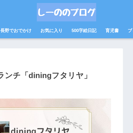
長野でおでかけ
お気に入り
500字絵日記
育児書
ブ
ンチ「diningフタリヤ」