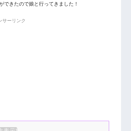
ができたので娘と行ってきました！
ンサーリンク
非表示
]