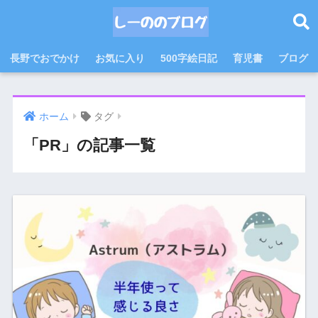
長野でおでかけ
お気に入り
500字絵日記
育児書
ブログ
ホーム
タグ
「PR」の記事一覧