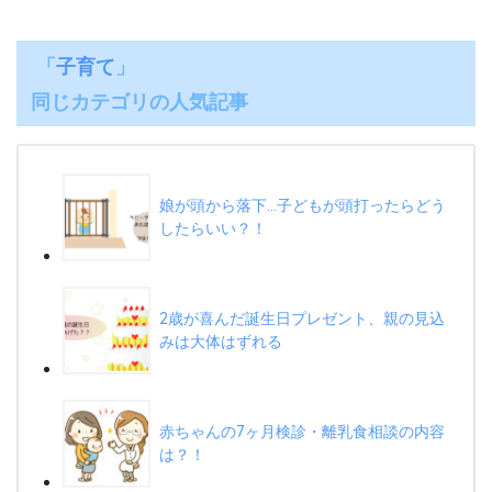
「
子育て
」
同じカテゴリの人気記事
娘が頭から落下…子どもが頭打ったらどう
したらいい？！
2歳が喜んだ誕生日プレゼント、親の見込
みは大体はずれる
赤ちゃんの7ヶ月検診・離乳食相談の内容
は？！