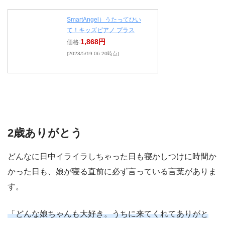
SmartAngel）うたってひい
て！キッズピアノ プラス
1,868円
価格:
(2023/5/19 06:20時点)
2歳ありがとう
どんなに日中イライラしちゃった日も寝かしつけに時間か
かった日も、娘が寝る直前に必ず言っている言葉がありま
す。
「どんな娘ちゃんも大好き。うちに来てくれてありがと