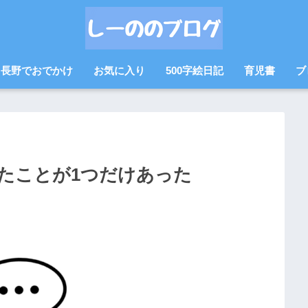
長野でおでかけ
お気に入り
500字絵日記
育児書
ブ
たことが1つだけあった