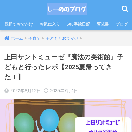
長野でおでかけ
お気に入り
500字絵日記
育児書
ブログ
ホーム
子育て
子どもとおでかけ
上田サントミューゼ『魔法の美術館』子
どもと行ったレポ【2025夏帰ってき
た！】
2022年8月12日
2025年7月4日