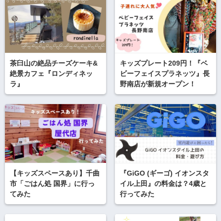
茶臼山の絶品チーズケーキ&
キッズプレート209円！『ベ
絶景カフェ『ロンディネッ
ビーフェイスプラネッツ』長
ラ』
野南店が新規オープン！
【キッズスペースあり】千曲
『GiGO (ギーゴ) イオンスタ
市「ごはん処 国界」に行っ
イル上田』の料金は？4歳と
てみた
行ってみた