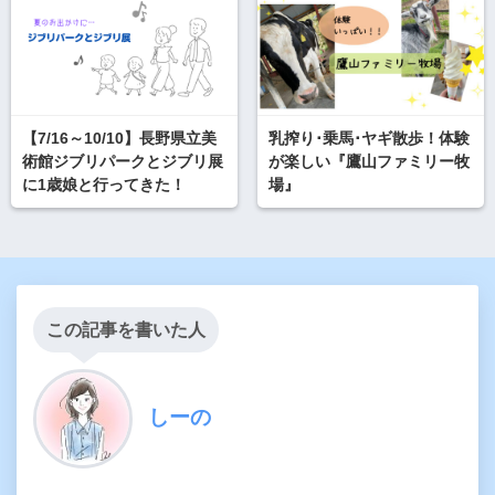
【7/16～10/10】長野県立美
乳搾り･乗馬･ヤギ散歩！体験
術館ジブリパークとジブリ展
が楽しい『鷹山ファミリー牧
に1歳娘と行ってきた！
場』
この記事を書いた人
しーの