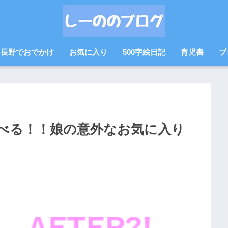
長野でおでかけ
お気に入り
500字絵日記
育児書
ブ
べる！！娘の意外なお気に入り