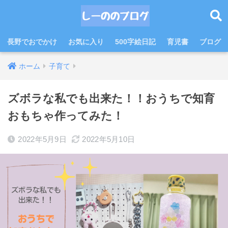
長野でおでかけ
お気に入り
500字絵日記
育児書
ブログ
ホーム
子育て
ズボラな私でも出来た！！おうちで知育
おもちゃ作ってみた！
2022年5月9日
2022年5月10日