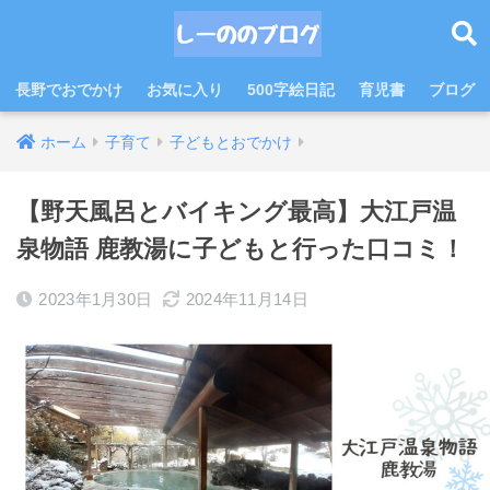
長野でおでかけ
お気に入り
500字絵日記
育児書
ブログ
ホーム
子育て
子どもとおでかけ
【野天風呂とバイキング最高】大江戸温
泉物語 鹿教湯に子どもと行った口コミ！
2023年1月30日
2024年11月14日