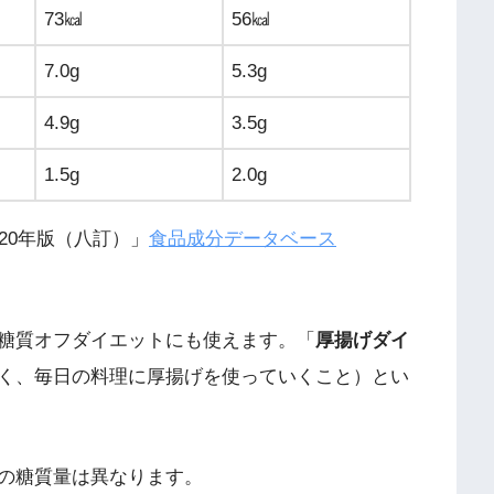
73㎉
56㎉
7.0g
5.3g
4.9g
3.5g
1.5g
2.0g
20年版（八訂）」
食品成分データベース
糖質オフダイエットにも使えます。「
厚揚げダイ
く、毎日の料理に厚揚げを使っていくこと）とい
の糖質量は異なります。