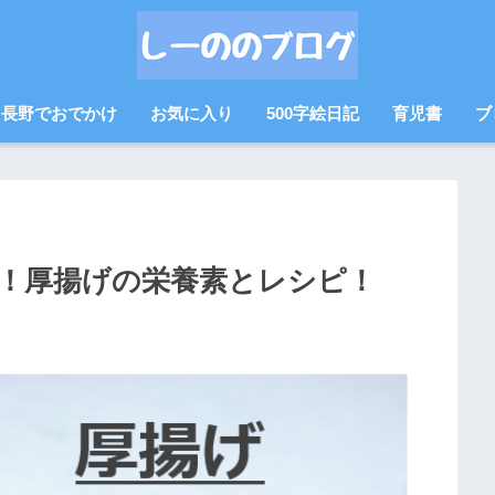
長野でおでかけ
お気に入り
500字絵日記
育児書
ブ
！厚揚げの栄養素とレシピ！