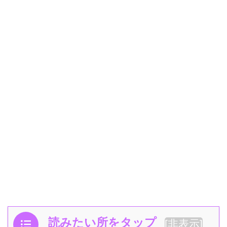
読みたい所をタップ
[
非表示
]