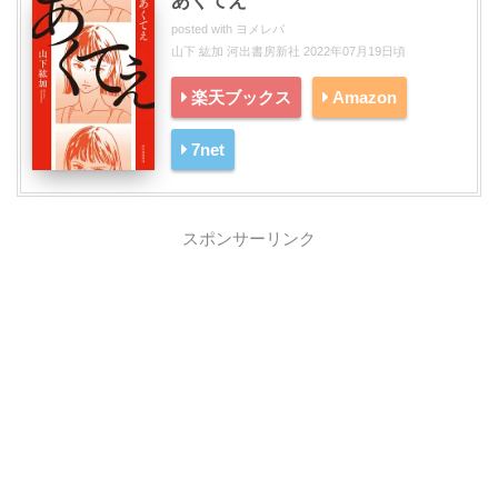
あくてえ
posted with
ヨメレバ
山下 紘加 河出書房新社 2022年07月19日頃
楽天ブックス
Amazon
7net
スポンサーリンク