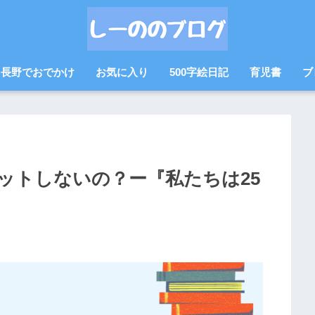
長野でおでかけ
お気に入り
500字絵日記
育児書
ブ
ットしないの？ー『私たちは25