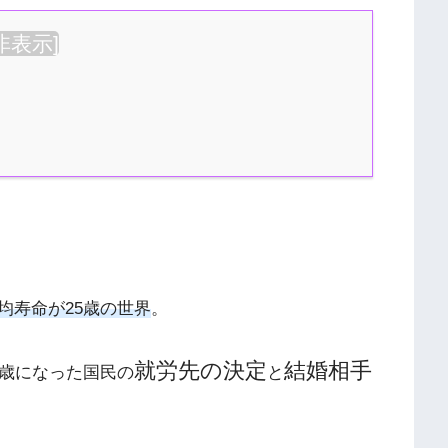
非表示
]
均寿命が25歳の世界
。
就労先の決定
結婚相手
5歳になった国民の
と