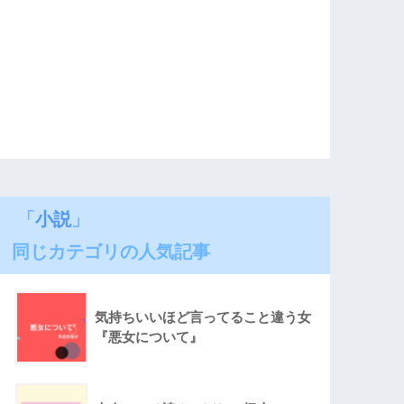
「
小説
」
同じカテゴリの人気記事
気持ちいいほど言ってること違う女
『悪女について』