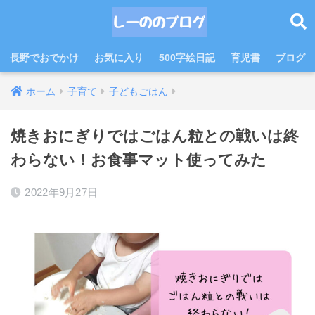
長野でおでかけ
お気に入り
500字絵日記
育児書
ブログ
ホーム
子育て
子どもごはん
焼きおにぎりではごはん粒との戦いは終
わらない！お食事マット使ってみた
2022年9月27日